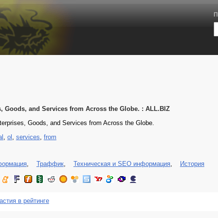
П
s, Goods, and Services from Across the Globe. : ALL.BIZ
erprises, Goods, and Services from Across the Globe.
al
,
ol
,
services
,
from
формация
,
Траффик
,
Техническая и SEO информация
,
История
астия в рейтинге