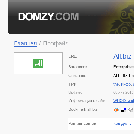
Главная
/
Профайл
All.biz
URL:
Заголовок:
Enterprise
Описание:
ALL.BIZ Ent
Теги:
the
,
инфо
,
Updated:
08 янв 2013
Информация о сайте:
WHOIS ин
Bookmark all.biz:
Рейтинг сайтов
Код для уч