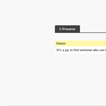
1 Отзывов
Selami
It\'s a joy to find semonoe who can t