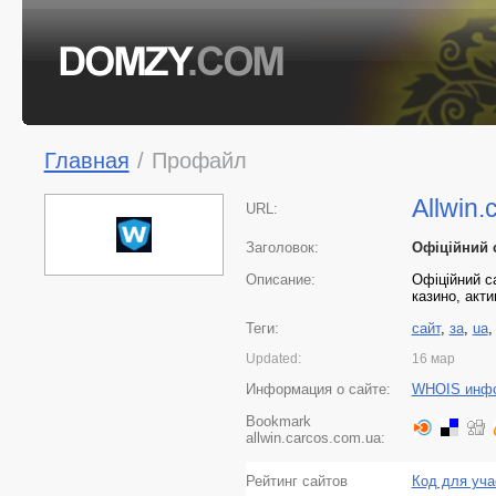
Главная
/
Профайл
Allwin.
URL:
Заголовок:
Офіційний с
Описание:
Офіційний са
казино, акти
Теги:
сайт
,
за
,
ua
Updated:
16 мар
Информация о сайте:
WHOIS инф
Bookmark
allwin.carcos.com.ua:
Рейтинг сайтов
Код для уча