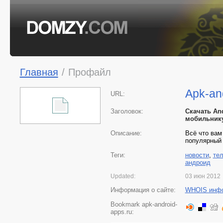
Главная
/
Профайл
Apk-an
URL:
Заголовок:
Скачать An
мобильнику
Описание:
Всё что вам
популярный 
Теги:
новости
,
те
андроид
Updated:
03 июн 2012
Информация о сайте:
WHOIS инф
Bookmark apk-android-
apps.ru: