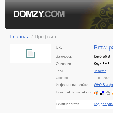
Главная
/
Профайл
Bmw-pa
URL:
Заголовок:
Клуб БМВ
Описание:
Клуб БМВ
Теги:
unsorted
Updated:
12 окт 2008
Информация о сайте:
WHOIS инф
Bookmark bmw-party.ru:
Рейтинг сайтов
Код для уча