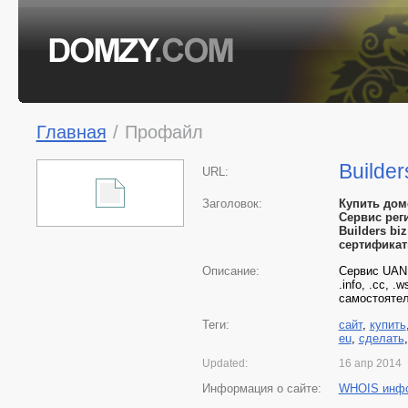
Главная
/
Профайл
Builde
URL:
Заголовок:
Купить доме
Сервис рег
Builders bi
сертификат
Описание:
Сервис UANIC
.info, .cc, 
самостоятел
Теги:
сайт
,
купить
eu
,
сделать
Updated:
16 апр 2014
Информация о сайте:
WHOIS инф