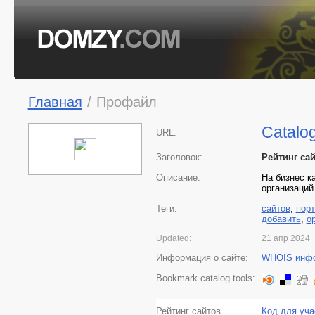
Главная
/
Профайл
Catalog
URL:
Заголовок:
Рейтинг са
Описание:
На бизнес к
организаций
Теги:
сайтов
,
пор
добавить
,
о
Updated:
21 апр 2024
Информация о сайте:
WHOIS инф
Bookmark catalog.tools:
Рейтинг сайтов
Код для уча