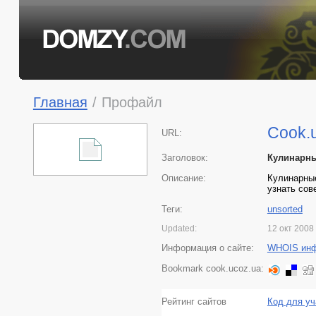
Главная
/
Профайл
Cook.
URL:
Заголовок:
Кулинарн
Описание:
Кулинарные
узнать сов
Теги:
unsorted
Updated:
12 окт 2008
Информация о сайте:
WHOIS ин
Bookmark cook.ucoz.ua:
Рейтинг сайтов
Код для уч