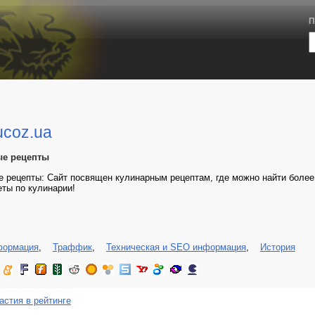
П
ucoz.ua
ые рецепты
 рецепты: Сайт посвящен кулинарным рецептам, где можно найти боле
еты по кулинарии!
формация
,
Траффик
,
Техническая и SEO информация
,
История
астия в рейтинге