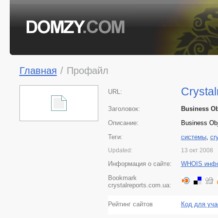
Главная
/
Профайл
Crystal
URL:
Заголовок:
Business Ob
Описание:
Business Ob
Теги:
системы
,
cr
Updated:
13 окт 2008
Информация о сайте:
WHOIS инф
Bookmark
crystalreports.com.ua:
Рейтинг сайтов
Код для уча