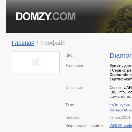
Главная
/
Профайл
Diamon
URL:
Заголовок:
Купить дом
| Сервис р
Diamonds bi
сертификат
Описание:
Сервис UANI
.us, .info, 
самостоятел
Теги:
сайт
,
купить
eu
,
сделать
Updated:
23 мар 2014
Информация о сайте:
WHOIS инф