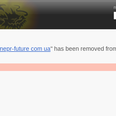
П
nepr-future com ua
" has been removed from