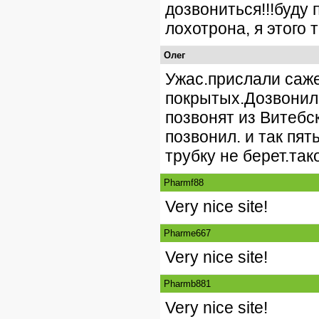
дозвониться!!!буду
лохотрона, я этого т
Олег
Ужас.прислали саж
покрытых.Дозвонилс
позвонят из Витебск
позвонил. и так пят
трубку не берет.так
Pharmf88
Very nice site!
Pharme667
Very nice site!
Pharmb881
Very nice site!