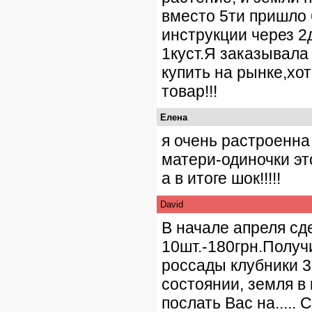
вместо 5ти пришло 
инструкции через 2
1куст.Я заказывала
купить на рынке,хот
товар!!!
Елена
я очень растроенна
матери-одиночки эт
а в итоге шок!!!!!
David
В начале апреля сд
10шт.-180грн.Получ
россады клубники 3
состоянии, земля в 
послать Вас на.....