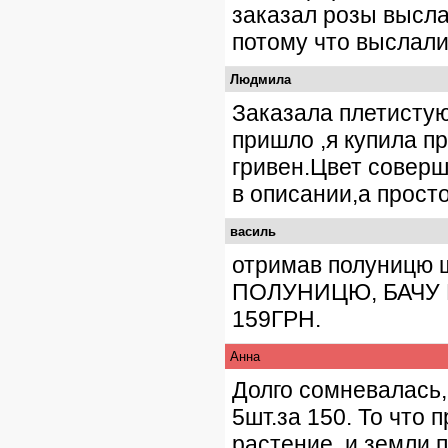
заказал розы высла
потому что выслали
Людмила
Заказала плетистую
пришло ,я купила п
гривен.Цвет соверш
в описании,а просто
василь
отримав полуницю
ПОЛУНИЦЮ, БАЧУ В
159ГРН.
Анна
Долго сомневалась, 
5шт.за 150. То что
растение, и земли п