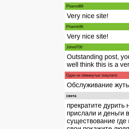
Pharmd89
Very nice site!
Pharmk86
Very nice site!
Johnd700
Outstanding post, you
well think this is a 
Один из обманутых покупате
Обслуживание жуть,
света
прекратите дурить 
прислали и деньги 
существование где 
свои покажите люд