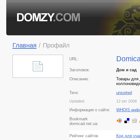
Главная
/
Профайл
Domica
URL:
Заголовок:
Дом и сад
Описание:
Товары для 
коллоновидн
Теги:
unsorted
Updated:
12 окт 2008
Информация о сайте:
WHOIS инф
Bookmark
domicad.net.ua:
Рейтинг сайтов
Код для уча