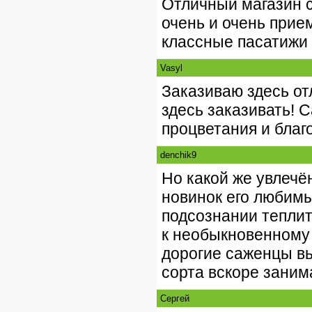
Отличный магазин 
очень и очень прие
классные пасатижи ка
Vasyl
Заказиваю здесь от
здесь заказивать!
процветания и благ
denchik9
Но какой же увлеч
новинок его любимы
подсознании теплит
к необыкновенному 
дорогие саженцы в
сорта вскоре заним
Сергей