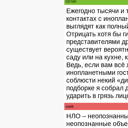
Остап
Ежегодно тысячи и 
контактах с инопла
выглядят как полны
Отрицать хотя бы г
представителями дру
существует вероятн
саду или на кухне, 
Ведь, если вам всё
инопланетными гост
соблюсти некий «ди
подборке я собрал 
ударить в грязь ли
seek
НЛО – неопознанный
неопознанные объе