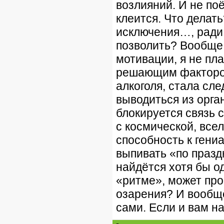
возлияний. И не поё
клеится. Что делать
исключения…, ради 
позволить? Вообще,
мотивации, я не пл
решающим фактором
алкоголя, стала сл
выводиться из орган
блокируется связь 
с космической, все
способность к гени
выпивать «по празд
найдётся хотя бы од
«ритме», может прос
озарения? И вообще
сами. Если и вам н