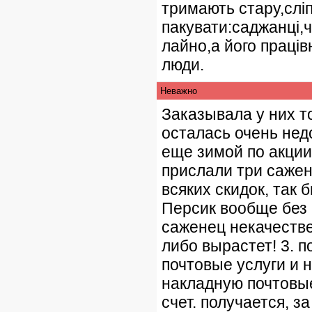
тримають стару,сліп
пакувати:саджанці,чи
лайно,а його праців
люди.
Неважно
Заказывала у них то
осталась очень нед
еще зимой по акции
прислали три сажен
всяких скидок, так 
Персик вообще без 
саженец некачестве
либо вырастет! 3. п
почтовые услуги и н
накладную почтовые
счет. получается, з