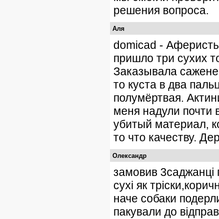
решения вопроса.
Аля
domicad - Аферист
пришло три сухих т
Заказывала саженец
то куста в два паль
полумёртвая. Актин
меня надули почти 
убитый материал, к
то что качеству. Де
Oлександр
замовив 3саджанці 
сухі як тріски,корич
наче собаки подерл
пакували до відправ