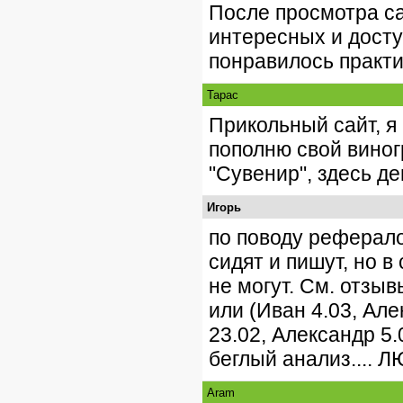
После просмотра са
интересных и досту
понравилось практи
Тарас
Прикольный сайт, я 
пополню свой виног
"Сувенир", здесь д
Игорь
по поводу реферало
сидят и пишут, но в
не могут. См. отзыв
или (Иван 4.03, Ален
23.02, Александр 5.
беглый анализ.... 
Aram