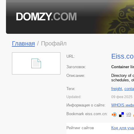
Главная
/
Профайл
Eiss.c
URL:
Заголовок:
Container li
Описание:
Directory of 
schedules, o
Теги:
freight
,
conta
Updated:
09 фев 2025
Информация о сайте:
WHOIS инф
Bookmark eiss.com.cn:
Рейтинг сайтов
Код для уча