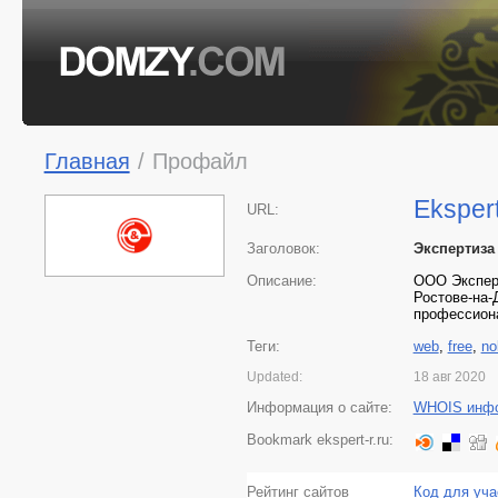
Главная
/
Профайл
Ekspert
URL:
Заголовок:
Экспертиза 
Описание:
ООО Эксперт
Ростове-на-
профессиона
Теги:
web
,
free
,
no
Updated:
18 авг 2020
Информация о сайте:
WHOIS инф
Bookmark ekspert-r.ru:
Рейтинг сайтов
Код для уча