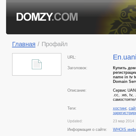
Главная
/
Профайл
En.uan
URL:
Заголовок:
Купить доме
регистрации
name in tv 
Domain Ser
Описание:
Сервис UANIC
.cc, .ws, tv
самостоятел
Теги:
хостинг
,
сай
зарегистрир
Updated:
23 мар 2014
Информация о сайте:
WHOIS инф