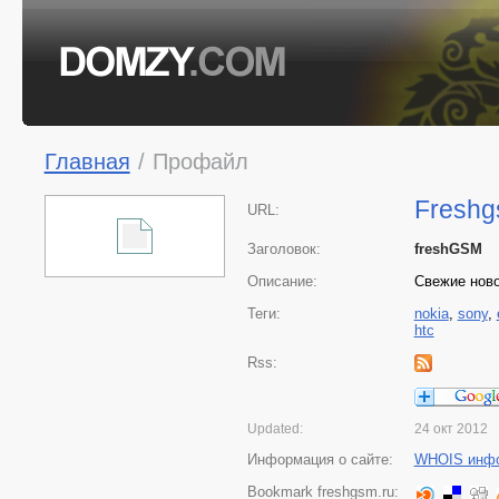
Главная
/
Профайл
Freshg
URL:
Заголовок:
freshGSM
Описание:
Свежие ново
Теги:
nokia
,
sony
,
htc
Rss:
Updated:
24 окт 2012
Информация о сайте:
WHOIS инф
Bookmark freshgsm.ru: