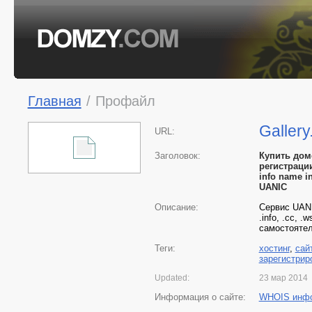
Главная
/
Профайл
Galler
URL:
Заголовок:
Купить доме
регистрации
info name i
UANIC
Описание:
Сервис UANIC
.info, .cc, 
самостоятел
Теги:
хостинг
,
сай
зарегистрир
Updated:
23 мар 2014
Информация о сайте:
WHOIS инф