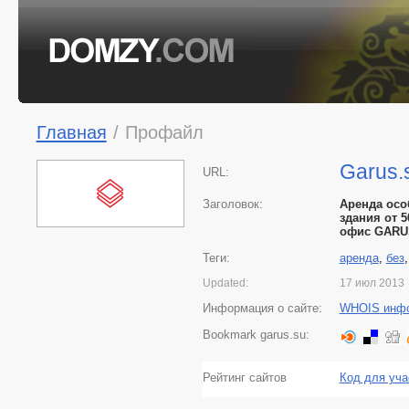
Главная
/
Профайл
Garus.
URL:
Заголовок:
Аренда особ
здания от 5
офис GARUS
Теги:
аренда
,
без
Updated:
17 июл 2013
Информация о сайте:
WHOIS инф
Bookmark garus.su:
Рейтинг сайтов
Код для уча