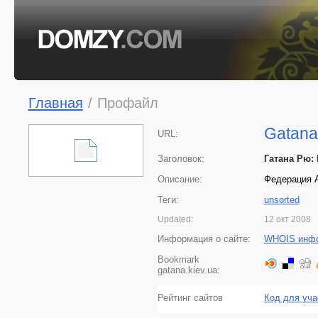
Главная
/
Профайл
Gatana
URL:
Заголовок:
Гатана Рю:
Описание:
Федерация А
Теги:
unsorted
Updated:
12 окт 2008
Информация о сайте:
WHOIS инф
Bookmark
gatana.kiev.ua:
Рейтинг сайтов
Код для уча