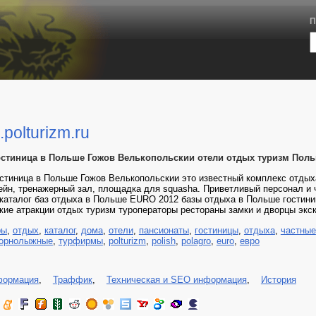
П
.polturizm.ru
стиница в Польше Гожов Велькопольскии отели отдых туризм Пол
тиница в Польше Гожов Велькопольскии это известный комплекс отдыха 
ейн, тренажерный зал, площадка для squasha. Приветливый персонал и
m каталог баз отдыха в Польше EURO 2012 базы отдыха в Польше гостин
кие атракции отдых туризм туроператоры рестораны замки и дворцы экскур
ры
,
отдых
,
каталог
,
дома
,
отели
,
пансионаты
,
гостиницы
,
отдыха
,
частные
горнолыжные
,
турфирмы
,
polturizm
,
polish
,
polagro
,
euro
,
евро
формация
,
Траффик
,
Техническая и SEO информация
,
История