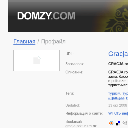
Главная
/
Профайл
Gracja
URL:
Заголовок:
GRACJA го
Описание:
GRACJA гос
залы, басс
в polturiz
туристичес
Теги:
туризм
,
ту
атракции
,
Updated:
13 окт 2008
Информация о сайте:
WHOIS ин
Bookmark
gracja.polturizm.ru: