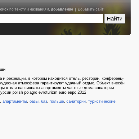
оиск
по тексту и названиям,
добавление
|
Добавить сайт
ьши
и рекреации, в котором находится отель, ресторан, конференц-
 чудесная атмосфера гарантируют удачный отдых. Объект внесён
ицы отели пансионаты апартаменты частные дома санатории
сии polish polagro evroturizm euro евро 2012
,
апартаменты
,
базы
,
баз
,
польше
,
санатории
,
туристические
,