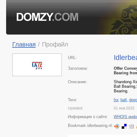
Главная
/
Профайл
Idlerbe
URL:
Заголовок:
Offer Conve
Bearing fro
Описание:
Shandong Xin
Ball Bearing,
Bearing.
Теги:
for
,
ball
,
dee
Updated:
01 янв 2025
Информация о сайте:
WHOIS инф
Bookmark idlerbearing.nl: