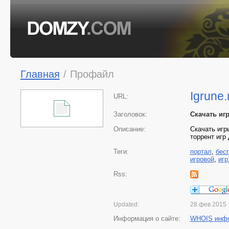
Главная
/
Профайл
Igrune.
URL:
Заголовок:
Cкачать игр
Описание:
Скачать игр
торрент игр
Теги:
портал
,
бес
игровой
,
игр
Rss:
Updated:
28 фев 2015
Информация о сайте:
WHOIS инф