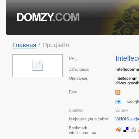
Главная
/
Профайл
Intell
URL:
Заголовок:
Intellecomm
Описание:
Intellecomm h
drives growth
Rss:
Updated:
03 июн
Информация о сайте:
WHOIS инф
Bookmark
intellecomm.ca: