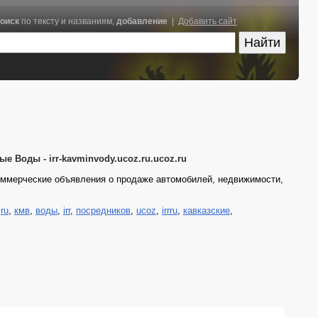
оиск
по тексту и названиям,
добавление
|
Добавить сайт
е Воды - irr-kavminvody.ucoz.ru.ucoz.ru
оммерческие объявления о продаже автомобилей, недвижимости,
,
ru
,
кмв
,
воды
,
irr
,
посредников
,
ucoz
,
irrru
,
кавказские
,