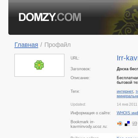
Главная
/
Профайл
Irr-ka
URL:
Заголовок:
Доска беcп
Описание:
Бесплатная
бытовой те
Теги:
интернет
,
т
минеральн
Updated:
14 янв 2011
Информация о сайте:
WHOIS ин
Bookmark irr-
kavminvody.ucoz.ru: