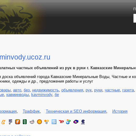
П
vminvody.ucoz.ru
латных частных объявлений из рук в руки г. Кавказские Минеральны
 доска объявлений города Кавказские Минеральные Воды, Частные и к
хники, одежды и др., предложения работы и услуг
овары
,
авто
,
без
,
недвижимость
,
объявления
,
рук
,
руки
,
частные
,
газета
ые
,
кавминводы
,
kavminvody
,
бе
формация
,
Траффик
,
Техническая и SEO информация
,
История