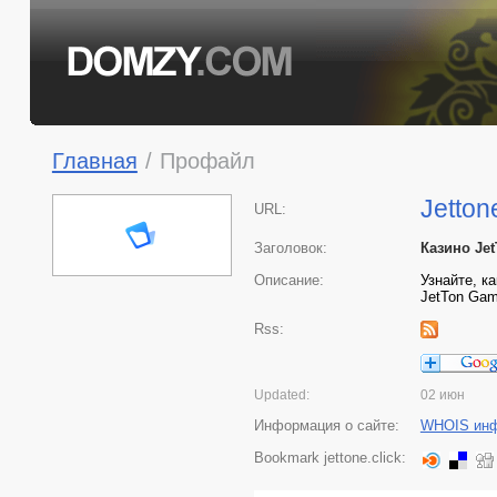
Главная
/
Профайл
Jettone
URL:
Заголовок:
Казино Je
Описание:
Узнайте, к
JetTon Gam
Rss:
Updated:
02 июн
Информация о сайте:
WHOIS ин
Bookmark jettone.click: