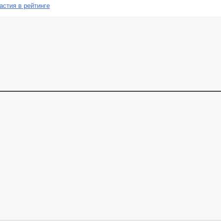
астия в рейтинге