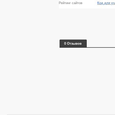
Рейтинг сайтов
Код для уч
0 Отзывов