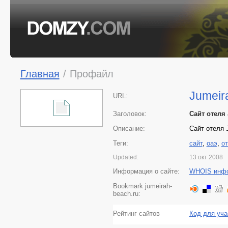
Главная
/
Профайл
Jumeir
URL:
Заголовок:
Сайт отеля 
Описание:
Сайт отеля J
Теги:
сайт
,
оаэ
,
о
Updated:
13 окт 2008
Информация о сайте:
WHOIS инф
Bookmark jumeirah-
beach.ru:
Рейтинг сайтов
Код для уча