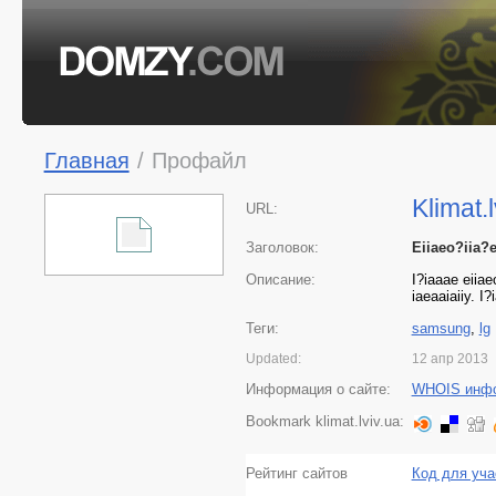
Главная
/
Профайл
Klimat.l
URL:
Заголовок:
Eiiaeo?iia?
Описание:
I?iaaae eiiae
iaeaaiaiiy. I
Теги:
samsung
,
lg
Updated:
12 апр 2013
Информация о сайте:
WHOIS инф
Bookmark klimat.lviv.ua:
Рейтинг сайтов
Код для уча