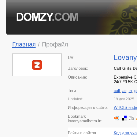
Главная
/
Профайл
Lovany
URL:
Заголовок:
Call Girls D
Описание:
Expensive Cal
24/7 #9.5K O
Теги:
call
,
air
,
in
,
g
Updated:
19 дек 2025
Информация о сайте:
WHOIS инф
Bookmark
lovanyamalhotra.in:
Рейтинг сайтов
Код для уча