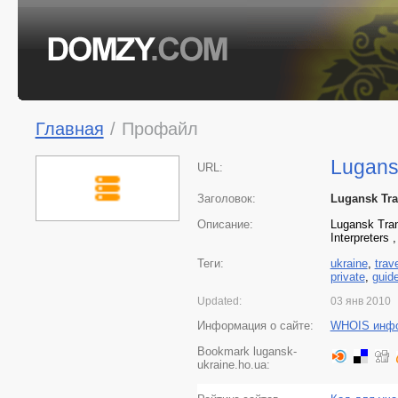
Главная
/
Профайл
Lugans
URL:
Заголовок:
Lugansk Tran
Описание:
Lugansk Trans
Interpreters
Теги:
ukraine
,
trav
private
,
guid
Updated:
03 янв 2010
Информация о сайте:
WHOIS инф
Bookmark lugansk-
ukraine.ho.ua: