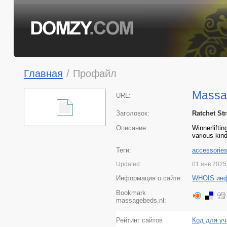
Главная
/
Профайл
Massa
URL:
Заголовок:
Ratchet St
Описание:
Winnerlifti
various kin
Теги:
accessorie
Updated:
01 янв 2025
Информация о сайте:
WHOIS ин
Bookmark
massagebeds.nl:
Рейтинг сайтов
Код для уч