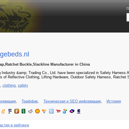
П
gebeds.nl
rap,Ratchet Buckle,Slackline Manufacturer in China
ng Industry &amp; Trading Co., Ltd. have been specialized in Safety Harness
ds of Reflective Clothing, Lifting Hardware, Outdoor Safety Harness, Ratchet S
s
,
clothing
,
safety
формация
,
Траффик
,
Техническая и SEO информация
,
История
астия в рейтинге