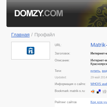
Главная
/
Профайл
Matrik
URL:
Заголовок:
Интернет-
Описание:
Интернет-м
Красноярск
Теги:
купить
,
ви
Updated:
29 май 201
Информация о сайте:
WHOIS ин
Bookmark matrik-s.ru:
Рейтинг сайтов
Код для уч