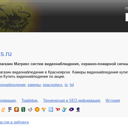
П
-s.ru
магазин Матрикс систем видеонаблюдения, охранно-пожарной сигна
агазин видеонаблюдение в Красноярске. Камеры видеонаблюдения купит
е.Купить видеонаблюдение по акции.
деонаблюдение
,
камеры
,
красноярск
,
ip
,
hd
4
формация
,
Траффик
,
Техническая и SEO информация
,
История
астия в рейтинге