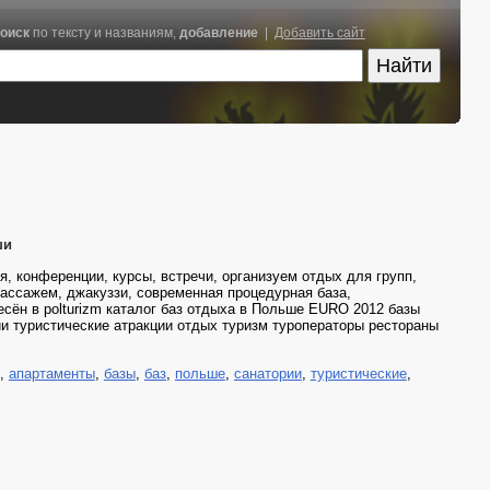
оиск
по тексту и названиям,
добавление
|
Добавить сайт
ши
конференции, курсы, встречи, организуем отдых для групп,
массажем, джакуззи, современная процедурная база,
есён в polturizm каталог баз отдыха в Польше EURO 2012 базы
и туристические атракции отдых туризм туроператоры рестораны
,
апартаменты
,
базы
,
баз
,
польше
,
санатории
,
туристические
,