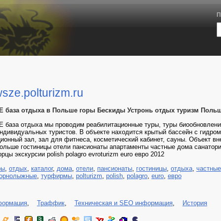
П
ze.polturizm.ru
база отдыха в Польше горы Бескиды Устронь отдых туризм Поль
аза отдыха мы проводим реабилитационные туры, туры биообновления, 
индивидуальных туристов. В объекте находится крытый бассейн с гидро
ионный зал, зал для фитнеса, косметический кабинет, сауны. Объект вн
ольше гостиницы отели пансионаты апартаменты частные дома санатори
рцы экскурсии polish polagro evroturizm euro евро 2012
ры
,
отдых
,
каталог
,
дома
,
отели
,
пансионаты
,
гостиницы
,
отдыха
,
частные
горнолыжные
,
турфирмы
,
polturizm
,
polish
,
polagro
,
euro
,
евро
формация
,
Траффик
,
Техническая и SEO информация
,
История