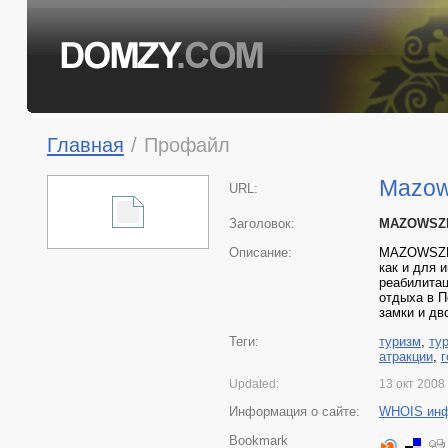
Главная
/
Профайл
Mazows
URL:
Заголовок:
MAZOWSZE 
Описание:
MAZOWSZE б
как и для 
реабилитац
отдыха в П
замки и дво
Теги:
туризм
,
ту
атракции
,
Updated:
13 окт 2008
Информация о сайте:
WHOIS ин
Bookmark