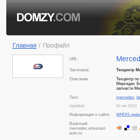
Главная
/
Профайл
Mercede
URL:
Заголовок:
Техцентр M
Описание:
Техцентр по
Мерседес Бе
запчасти Me
Теги:
mercedes
,
b
Updated:
02 окт 2013
Информация о сайте:
WHOIS инф
Bookmark
mercedes.entusiast-
auto.ru: