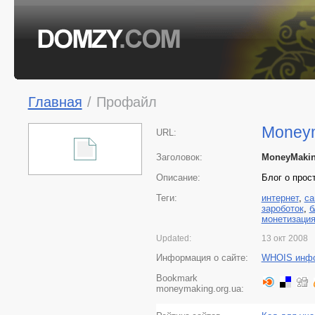
Главная
/
Профайл
Moneym
URL:
Заголовок:
MoneyMaking
Описание:
Блог о прос
Теги:
интернет
,
са
зароботок
,
б
монетизаци
Updated:
13 окт 2008
Информация о сайте:
WHOIS инф
Bookmark
moneymaking.org.ua: