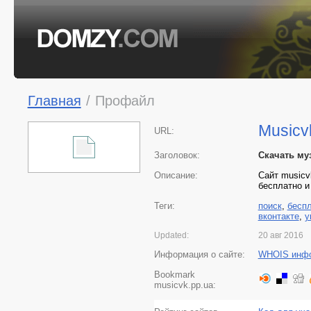
Главная
/
Профайл
Musicv
URL:
Заголовок:
Скачать му
Описание:
Сайт musicv
бесплатно и
Теги:
поиск
,
бесп
вконтакте
,
у
Updated:
20 авг 2016
Информация о сайте:
WHOIS инф
Bookmark
musicvk.pp.ua: