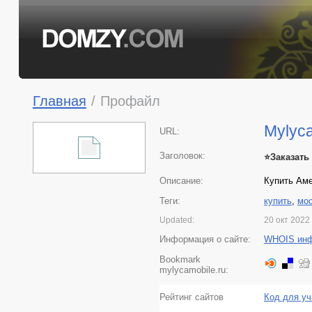
Главная
/
Профайл
Mylyca
URL:
Заголовок:
⭐️Заказать
Описание:
Купить Аме
Теги:
купить
,
мо
Updated:
20 окт 2022
Информация о сайте:
WHOIS ин
Bookmark
mylycamobile.ru:
Рейтинг сайтов
Код для уч