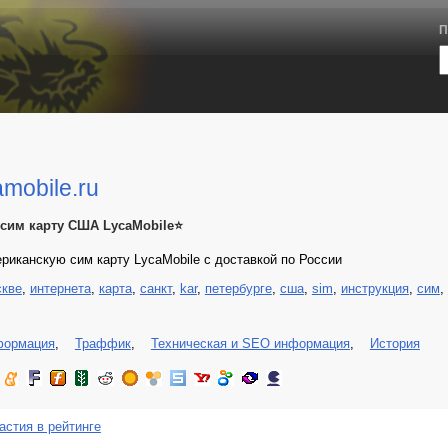
П
mobile.ru
 сим карту США LycaMobile⭐️
риканскую сим карту LycaMobile с доставкой по России
скве
,
интернета
,
карта
,
санкт
,
kar
,
петербурге
,
сша
,
sim
,
инструкция
,
сим
,
формация
,
Траффик
,
Техническая и SEO информация
,
История
астия в рейтинге