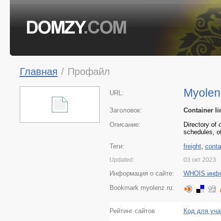
Главная
/
Профайл
Myolen
URL:
Заголовок:
Container li
Описание:
Directory of 
schedules, o
Теги:
freight
,
conta
Updated:
03 окт 2023
Информация о сайте:
WHOIS инф
Bookmark myolenz.ru:
Рейтинг сайтов
Код для уча