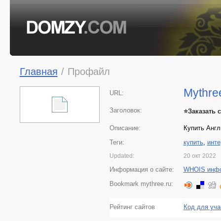
Главная
/
Профайл
Mythre
URL:
Заголовок:
⭐️Заказать 
Описание:
Купить Англ
Теги:
купить
,
инте
Updated:
20 окт 2022
Информация о сайте:
WHOIS инф
Bookmark mythree.ru:
Рейтинг сайтов
Код для уча