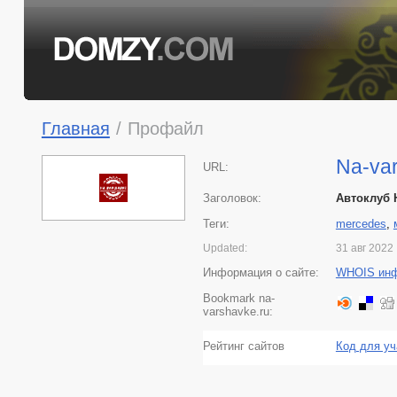
Главная
/
Профайл
Na-va
URL:
Заголовок:
Автоклуб 
Теги:
mercedes
,
Updated:
31 авг 2022
Информация о сайте:
WHOIS ин
Bookmark na-
varshavke.ru:
Рейтинг сайтов
Код для уч