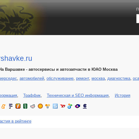
П
rshavke.ru
На Варшавке - автосервисы и автозапчасти в ЮАО Москва
мерседес
,
автомобилей
,
обслуживание
,
ремонт
,
москва
,
диагностика
,
оса
формация
,
Траффик
,
Техническая и SEO информация
,
История
астия в рейтинге