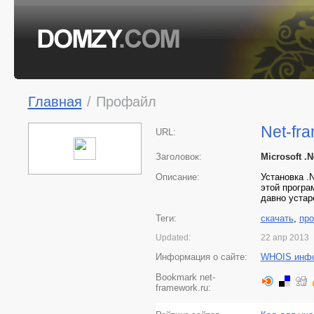
Главная
/
Профайл
Net-fr
URL:
Заголовок:
Microsoft 
Описание:
Установка .
этой програ
давно устар
Теги:
скачать
,
пр
Updated:
22 апр 2013
Информация о сайте:
WHOIS инф
Bookmark net-
framework.ru: