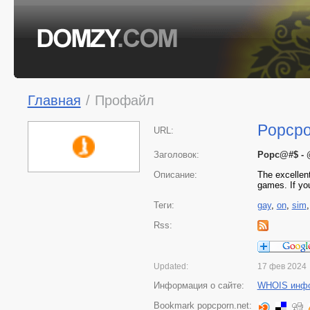
Главная
/
Профайл
Popcpo
URL:
Заголовок:
Popc@#$ - 
Описание:
The excellen
games. If you 
Теги:
gay
,
on
,
sim
Rss:
Updated:
17 фев 2024
Информация о сайте:
WHOIS инф
Bookmark popcporn.net: