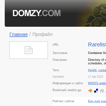
Главная
/
Профайл
Rarelis
URL:
Заголовок:
Container li
Описание:
Directory of 
schedules, o
Теги:
freight
,
conta
Updated:
17 авг 2022
Информация о сайте:
WHOIS инф
Bookmark rarelist.ga:
Рейтинг сайтов
Код для уча