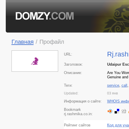
Главная
/
Профайл
Rj.rash
URL:
Заголовок:
Udaipur Esco
Описание:
Are You Worr
Genuine and F
Теги:
service
,
call
Updated:
03 янв
Информация о сайте:
WHOIS инф
Bookmark
rj.rashmika.co.in:
Рейтинг сайтов
Код для уча