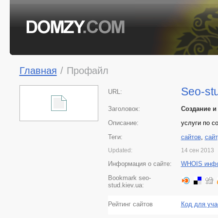
Главная
/
Профайл
Seo-stu
URL:
Заголовок:
Создание и
Описание:
услуги по с
Теги:
сайтов
,
сайт
Updated:
14 сен 2013
Информация о сайте:
WHOIS инф
Bookmark seo-
stud.kiev.ua:
Рейтинг сайтов
Код для уча