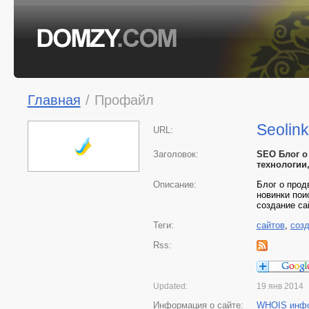
Главная
/
Профайл
Seolin
URL:
Заголовок:
SEO Блог о
технологии
Описание:
Блог о прод
новинки пои
создание са
Теги:
сайтов
,
соз
Rss:
Updated:
19 янв 2014
Информация о сайте:
WHOIS инф