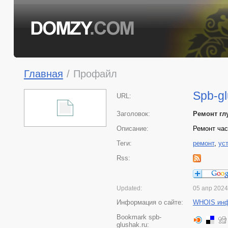
Главная
/
Профайл
Spb-gl
URL:
Заголовок:
Ремонт глу
Описание:
Ремонт час
Теги:
ремонт
,
ус
Rss:
Updated:
05 апр 2024
Информация о сайте:
WHOIS ин
Bookmark spb-
glushak.ru: