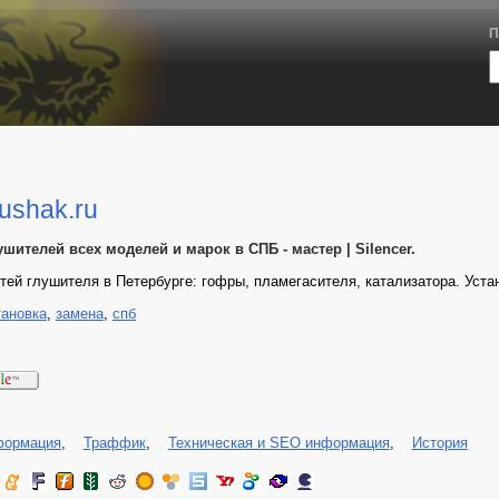
П
ushak.ru
шителей всех моделей и марок в СПБ - мастер | Silencer.
тей глушителя в Петербурге: гофры, пламегасителя, катализатора. Устан
тановка
,
замена
,
спб
формация
,
Траффик
,
Техническая и SEO информация
,
История