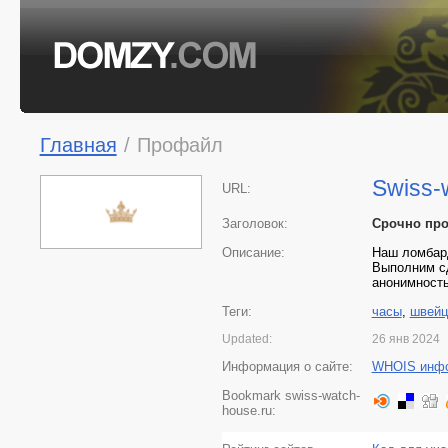
Главная
/
Профайл
Swiss-
URL:
Заголовок:
Срочно про
Описание:
Наш ломбард
Выполним сд
анонимность
Теги:
часы
,
швейц
Updated:
26 янв 2024
Информация о сайте:
WHOIS инф
Bookmark swiss-watch-
house.ru: