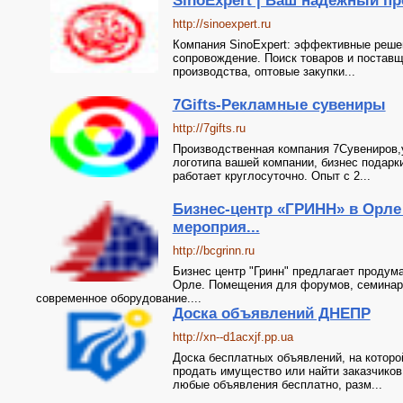
SinoExpert | Ваш надежный пр
http://sinoexpert.ru
Компания SinoExpert: эффективные реше
сопровождение. Поиск товаров и поставщ
производства, оптовые закупки...
7Gifts-Рекламные сувениры
http://7gifts.ru
Производственная компания 7Сувениров,
логотипа вашей компании, бизнес подарк
работает круглосуточно. Опыт с 2...
Бизнес-центр «ГРИНН» в Орл
мероприя...
http://bcgrinn.ru
Бизнес центр "Гринн" предлагает продум
Орле. Помещения для форумов, семинаро
современное оборудование....
Доска объявлений ДНЕПР
http://xn--d1acxjf.pp.ua
Доска бесплатных объявлений, на которо
продать имущество или найти заказчиков
любые объявления бесплатно, разм...