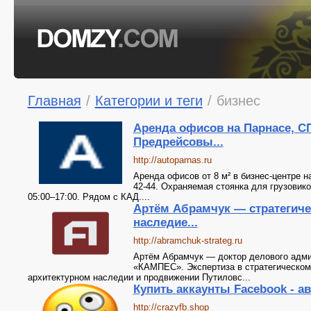
Главная
/
Категории и теги
/
бизнес
Аренда офисов на Парнасе, СП
Предрейсовы...
http://autoparnas.ru
Аренда офисов от 8 м² в бизнес-центре н
42-44. Охраняемая стоянка для грузовик
05:00–17:00. Рядом с КАД....
Артём Абрамчук — стратегичес
наследие...
http://abramchuk-strateg.ru
Артём Абрамчук — доктор делового адми
«КАМПЕС». Экспертиза в стратегическом
архитектурном наследии и продвижении Путиловс...
Купить аккаунты Facebook - ав
http://crazyfb.shop