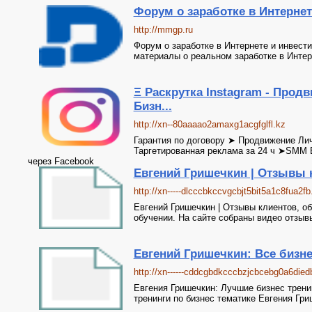
Форум о заработке в Интернет
http://mmgp.ru
Форум о заработке в Интернете и инвест
материалы о реальном заработке в Инте
Ξ Раскрутка Instagram - Продв
Бизн...
http://xn--80aaaao2amaxg1acgfglfl.kz
Гарантия по договору ➤ Продвижение Ли
Таргетированная реклама за 24 ч ➤SMM 
через Facebook
Евгений Гришечкин | Отзывы 
http://xn-----dlcccbkccvgcbjt5bit5a1c8fua2fb
Евгений Гришечкин | Отзывы клиентов, о
обучении. На сайте собраны видео отзыв
Евгений Гришечкин: Все бизне
http://xn------cddcgbdkcccbzjcbcebg0a6di
Евгения Гришечкин: Лучшие бизнес трени
тренинги по бизнес тематике Евгения Гри