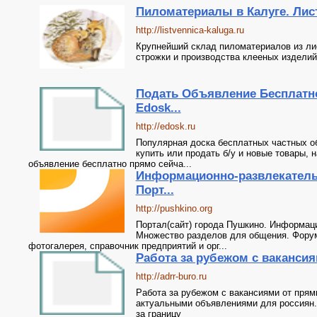
Пиломатериалы в Калуге. Лист
http://listvennica-kaluga.ru
Крупнейший склад пиломатериалов из ли
строжки и производства клееных изделий
Подать Объявление Бесплатно
Edosk...
http://edosk.ru
Популярная доска бесплатных частных о
купить или продать б/у и новые товары, 
объявление бесплатно прямо сейча...
Информационно-развлекательн
Порт...
http://pushkino.org
Портал(сайт) города Пушкино. Информаци
Множество разделов для общения. Форум
фотогалерея, справочник предприятий и орг...
Работа за рубежом с ваканси
http://adrr-buro.ru
Работа за рубежом с вакансиями от прям
актуальными объявлениями для россиян.
за границу