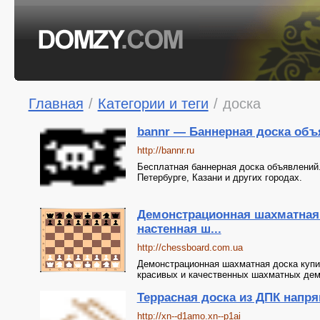
Главная
/
Категории и теги
/
доска
bannr — Баннерная доска об
http://bannr.ru
Бесплатная баннерная доска объявлений
Петербурге, Казани и других городах.
Демонстрационная шахматная
настенная ш...
http://chessboard.com.ua
Демонстрационная шахматная доска купит
красивых и качественных шахматных дем
Террасная доска из ДПК напр
http://xn--d1amo.xn--p1ai