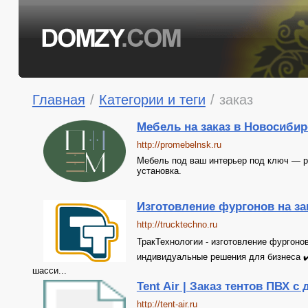
Главная
/
Категории и теги
/
заказ
Мебель на заказ в Новосибир
http://promebelnsk.ru
Мебель под ваш интерьер под ключ — ра
установка.
Изготовление фургонов на за
http://trucktechno.ru
ТракТехнологии - изготовление фургоно
индивидуальные решения для бизнеса ✔️
шасси...
Tent Air | Заказ тентов ПВХ с
http://tent-air.ru