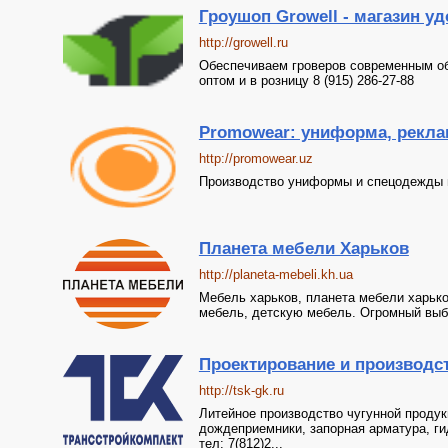
Гроушоп Growell - магазин у
http://growell.ru
Обеспечиваем гроверов современным о
оптом и в розницу 8 (915) 286-27-88
Promowear: униформа, реклам
http://promowear.uz
Производство униформы и спецодежды в
Планета мебели Харьков
http://planeta-mebeli.kh.ua
Мебель харьков, планета мебели харько
мебель, детскую мебель. Огромный выбо
Проектирование и производст
http://tsk-gk.ru
Литейное производство чугунной проду
дождеприемники, запорная арматура, гид
тел: 7(812)2...