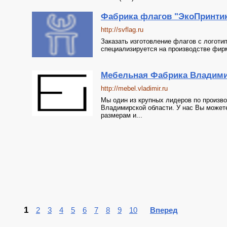
Фабрика флагов "ЭкоПринтик
http://svflag.ru
Заказать изготовление флагов с логотип
специализируется на производстве фирме
Мебельная Фабрика Владимир
http://mebel.vladimir.ru
Мы один из крупных лидеров по произво
Владимирской области. У нас Вы может
размерам и...
1
2
3
4
5
6
7
8
9
10
Вперед