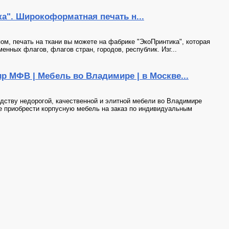
а". Широкоформатная печать н...
ом, печать на ткани вы можете на фабрике "ЭкоПринтика", которая
нных флагов, флагов стран, городов, республик. Изг...
 МФВ | Мебель во Владимире | в Москве...
дству недорогой, качественной и элитной мебели во Владимире
е приобрести корпусную мебель на заказ по индивидуальным