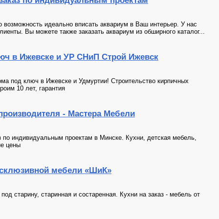
 заказ по индивидуальным проектам
о возможность идеально вписать аквариум в Ваш интерьер. У нас
клиенты. Вы можете также заказать аквариум из обширного каталог...
юч в Ижевске и УР СНиП Строй Ижевск
ома под ключ в Ижевске и Удмуртии! Строительство кирпичных
роим 10 лет, гарантия
 производителя - Мастера Мебели
з по индивидуальным проектам в Минске. Кухни, детская мебель,
ие цены
ксклюзивной мебели «ШиК»
од старину, старинная и состаренная. Кухни на заказ - мебель от