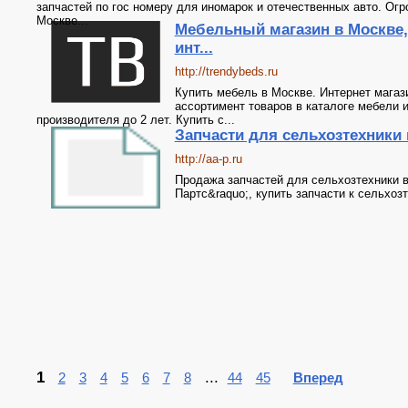
запчастей по гос номеру для иномарок и отечественных авто. Ог
Москве...
Мебельный магазин в Москве,
инт...
http://trendybeds.ru
Купить мебель в Москве. Интернет магаз
ассортимент товаров в каталоге мебели ин
производителя до 2 лет. Купить с...
Запчасти для сельхозтехники 
http://aa-p.ru
Продажа запчастей для сельхозтехники в
Партс&raquo;, купить запчасти к сельхоз
1
...
2
3
4
5
6
7
8
44
45
Вперед